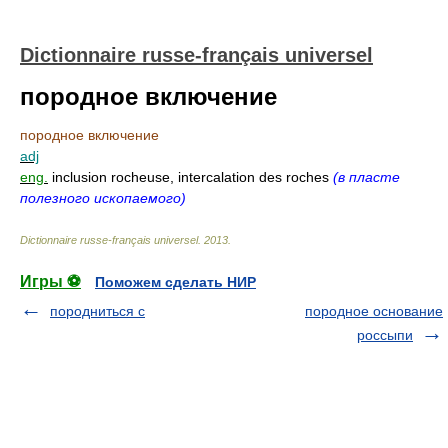
Dictionnaire russe-français universel
породное включение
породное включение
adj
eng.
inclusion rocheuse, intercalation des roches
(в пласте
полезного ископаемого)
Dictionnaire russe-français universel
.
2013
.
Игры ⚽
Поможем сделать НИР
породниться с
породное основание
россыпи