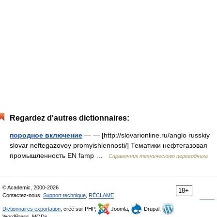
Regardez d'autres dictionnaires:
породное включение
— — [http://slovarionline.ru/anglo russkiy
slovar neftegazovoy promyishlennosti/] Тематики нефтегазовая
промышленность EN famp …
Справочник технического переводчика
© Academic, 2000-2026
18+
Contactez-nous:
Support technique
,
RÉCLAME
Dictionnaires exportation
, créé sur PHP,
Joomla,
Drupal,
WordPress, MODx.